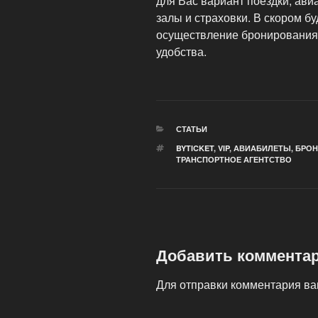
для Вас вариант поездки, авиа
залы и страховки.
В скором бу
осуществление бронирования 
удобства.
РУБРИКИ
СТАТЬИ
МЕТКИ
BYTICKET
,
VIP
,
АВИАБИЛЕТЫ
,
БРОН
ТРАНСПОРТНОЕ АГЕНТСТВО
Добавить коммента
Для отправки комментария в