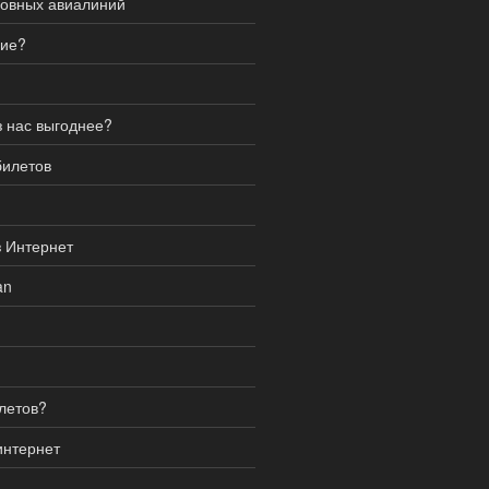
новных авиалиний
ние?
 нас выгоднее?
билетов
 Интернет
an
летов?
интернет