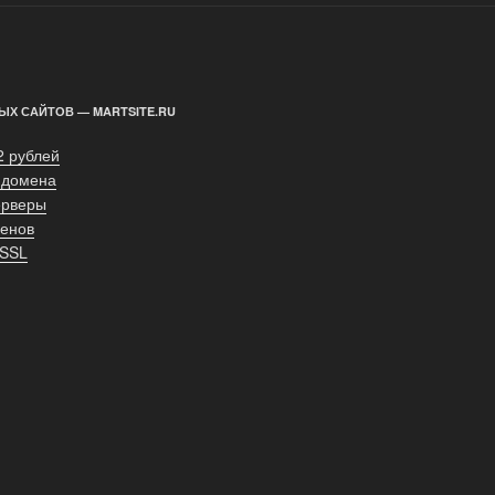
ЫХ САЙТОВ — MARTSITE.RU
2 рублей
 домена
ерверы
енов
 SSL