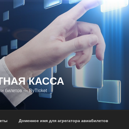
ТНАЯ КАССА
и билетов — ByTicket
еты
Доменное имя для агрегатора авиабилетов