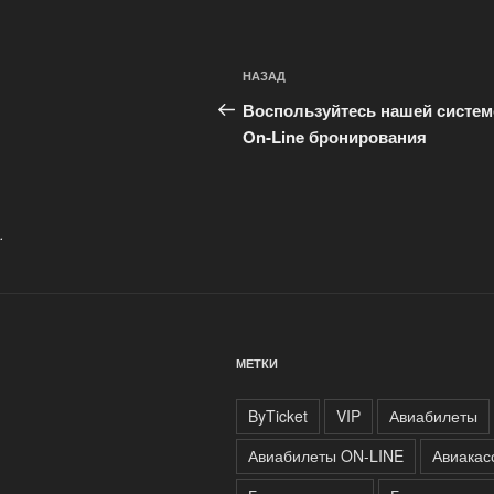
Навигация
Предыдущая
НАЗАД
по
запись:
Воспользуйтесь нашей систе
записям
On-Line бронирования
.
МЕТКИ
ByTicket
VIP
Авиабилеты
Авиабилеты ON-LINE
Авиакас