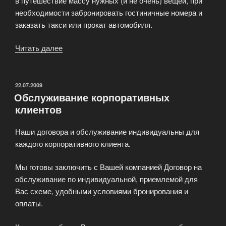
в путешествие массу нужных (и не очень) вещей, при
необходимости забронировать гостиничные номера и
заказать такси или прокат автомобиля.
Читать далее
«Как
подготовиться
к
удачной
ОПУБЛИКОВАНО
22.07.2009
Обслуживание корпоративных
поездке
клиентов
и
купить
Наши договора и обслуживание индивидуальны для
билеты?»
каждого корпоративного клиента.
Мы готовы заключить с Вашей компанией Договор на
обслуживание по индивидуальной, приемлемой для
Вас схеме, удобными условиями бронирования и
оплаты.