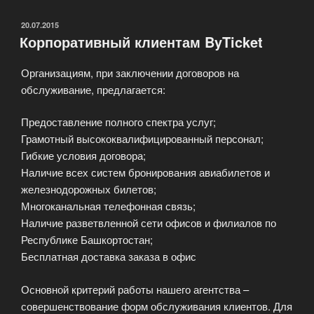
Бронирование,
заказ
ОПУБЛИКОВАНО
20.07.2015
Корпоративный клиентам ByTicket
и
доставка
Организациям, при заключении договоров на
авиабилетов
обслуживание, предлагается:
в
Москве»
Предоставление полного спектра услуг;
Грамотный высококвалифицированный персонал;
Гибкие условия договора;
Наличие всех систем бронирования авиабилетов и
железнодорожных билетов;
Многоканальная телефонная связь;
Наличие разветвленной сети офисов и филиалов по
Республике Башкортостан;
Бесплатная доставка заказа в офис
Основной критерий работы нашего агентства –
совершенствование форм обслуживания клиентов. Для