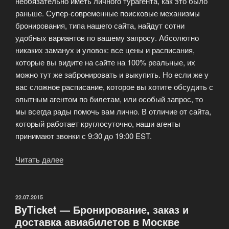
необязательно иметь личного турагента, как это было
раньше. Супер-современные поисковые механизмы
бронирования, типа нашего сайта, найдут сотни
удобных вариантов по вашему запросу. Абсолютно
никаких заманух и уловок: все цены и расписания,
которые вы видите на сайте на 100% реальные, их
можно тут же забронировать и выкупить. Но если же у
вас сложное расписание, которое вы хотите обсудить с
опытным агентом по билетам, или особый запрос, то
мы всегда рады помочь вам лично. В отличие от сайта,
который работает круглосуточно, наши агенты
принимают звонки с 9:30 до 19:00 EST.
Читать далее
«Агентство
по
продаже
международных
ОПУБЛИКОВАНО
22.07.2015
ByTicket — Бронирование, заказ и
авиабилетов»
доставка авиабилетов в Москве