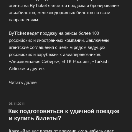
агентства ByTicket является продажа и бронирование
авиабилетов, железнодорожных билетов по всем
направлениям.
ByTicket ведет продажу на рейсы более 100
российских и иностранных компаний. Заключены
агентские соглашения с целым рядом ведущих
российских и зарубежных авиаперевозчиков:
«Авиакомпания Сибирь», «ГТК Россия», «Turkish
Airlines» и другие.
Читать далее
«Транспортного
агентство
ByTicket
—
ОПУБЛИКОВАНО
07.11.2011
Как подготовиться к удачной поездке
продажа
и купить билеты?
и
бронирование
Каждый из нас время от времени куда-нибудь едет.
авиабилетов»