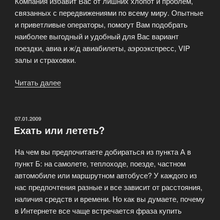
Компания избавит Вас от лишних хлопот и проблем,
связанных с передвижениями по всему миру. Опытные
и приветливые операторы, помогут Вам подобрать
наиболее выгодный и удобный для Вас вариант
поездки, авиа и ж/д авиабилеты, аэроэкспресс, VIP
залы и страховки.
Читать далее
«Обслуживание
корпоративных
клиентов»
ОПУБЛИКОВАНО
07.01.2009
Ехать или лететь?
На чем вы предпочитаете добираться из пункта А в
пункт Б: на самолете, теплоходе, поезде, частном
автомобиле или маршрутном автобусе? У каждого из
нас предпочтения разные и все зависит от расстояния,
наличия средств и времени. Но как вы думаете, почему
в Интернете все чаще встречается фраза купить